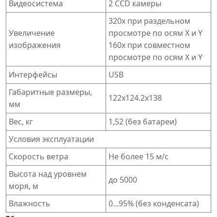
Видеосистема
2 CCD камеры
320х при раздельном
Увеличение
просмотре по осям X и Y
изображения
160х при совместном
просмотре по осям X и Y
Интерфейсы
USB
Габаритные размеры,
122х124.2х138
мм
Вес, кг
1,52 (без батареи)
Условия эксплуатации
Скорость ветра
Не более 15 м/с
Высота над уровнем
до 5000
моря, м
Влажность
0...95% (без конденсата)