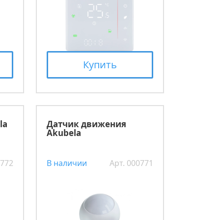
Купить
la
Датчик движения
Akubela
0772
В наличии
Арт. 000771