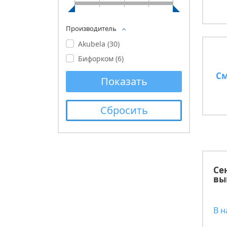
Производитель
Akubela (
30
)
Бифорком (
6
)
См
Cе
вы
В 