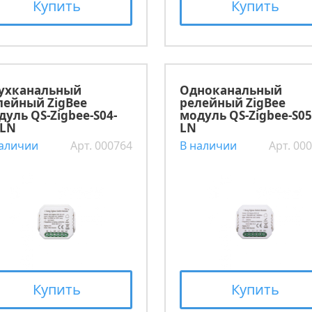
Купить
Купить
ухканальный
Одноканальный
лейный ZigBee
релейный ZigBee
дуль QS-Zigbee-S04-
модуль QS-Zigbee-S05
-LN
LN
наличии
Арт. 000764
В наличии
Арт. 00
Купить
Купить