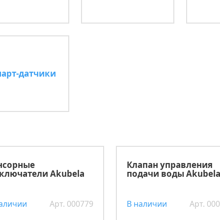
арт-датчики
нсорные
Клапан управления
ключатели Akubela
подачи воды Akubel
наличии
Арт. 000779
В наличии
Арт. 00