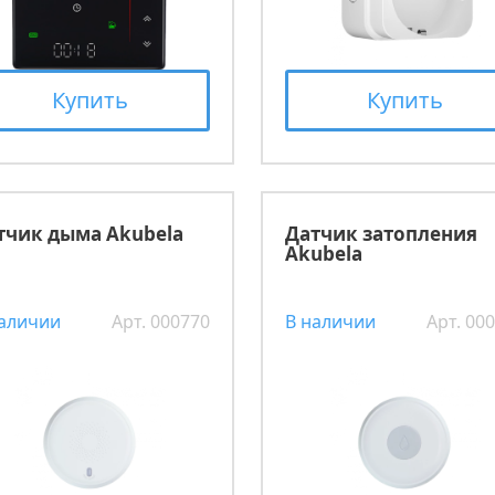
Купить
Купить
тчик дыма Akubela
Датчик затопления
Akubela
наличии
Арт. 000770
В наличии
Арт. 00