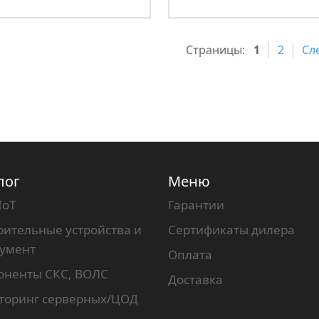
Страницы:
1
2
Сл
лог
Меню
IoT
Гарантии
ительные устройства и
Сертификаты дилера
румент
Оплата
оненты СКС, ВОЛС
Доставка
торинг серверных/ЦОД