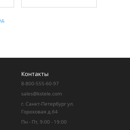
ед.
Контакты
8-800-555-60-97
sales@kstele.com
г. Санкт-Петербург ул.
Гороховая д.64
Пн - Пт, 9:00 - 19:00