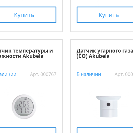
Купить
Купить
тчик температуры и
Датчик угарного газ
ажности Akubela
(CO) Akubela
наличии
Арт. 000767
В наличии
Арт. 00