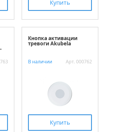
Купить
Кнопка активации
тревоги Akubela
-
0763
В наличии
Арт. 000762
Купить