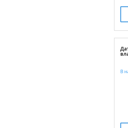
Да
вл
В 