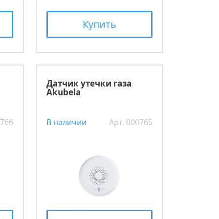
Купить
а
Датчик утечки газа
Akubela
0766
В наличии
Арт. 000765