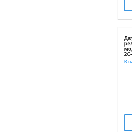
Дв
ре
мо
2C
В 