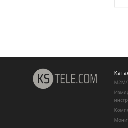
Ката
M2M/
Измер
инст
Комп
Мони