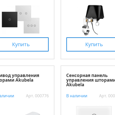
Купить
Купить
ивод управления
Сенсорная панель
орами Akubela
управления шторам
Akubela
наличии
Арт. 000776
В наличии
Арт. 00