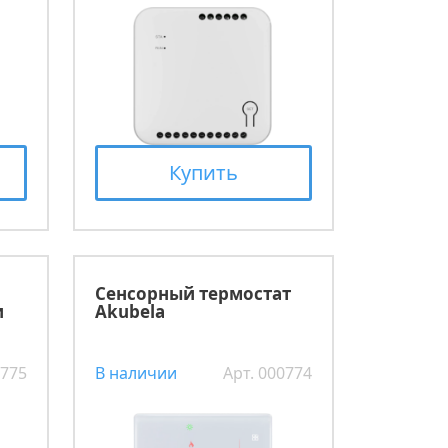
Купить
Сенсорный термостат
и
Akubela
0775
В наличии
Арт. 000774