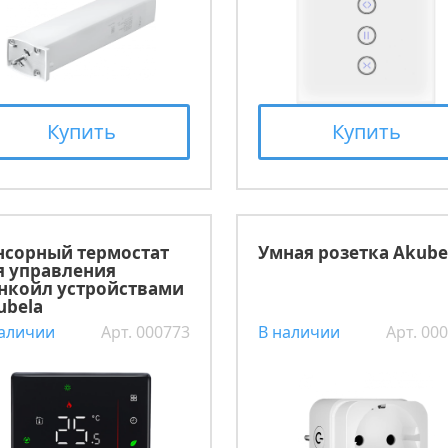
Купить
Купить
нсорный термостат
Умная розетка Akube
я управления
нкойл устройствами
ubela
наличии
Арт. 000773
В наличии
Арт. 00