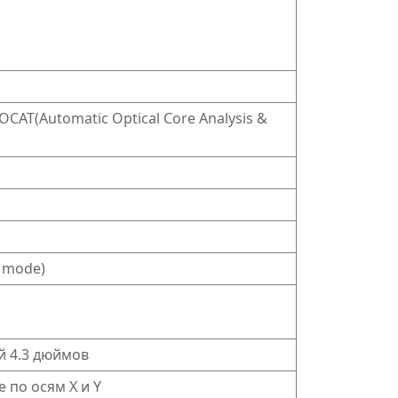
AT(Automatic Optical Core Analysis &
k mode)
й 4.3 дюймов
 по осям X и Y