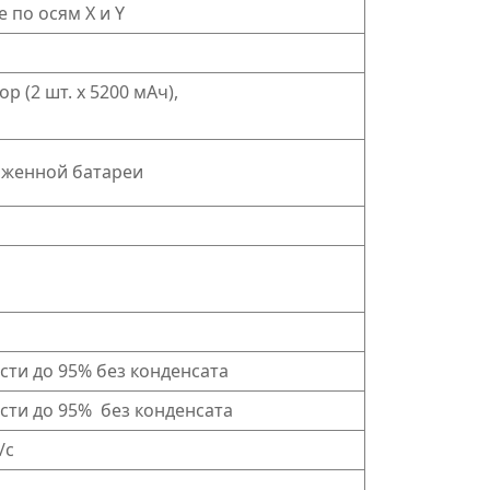
 по осям X и Y
р (2 шт. х 5200 мАч),
ряженной батареи
ости до 95% без конденсата
ности до 95% без конденсата
/с