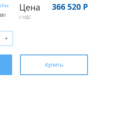
366 520 Р
Цена
erFox
381
с НДС
Купить