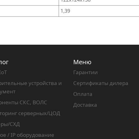
1,39
лог
Меню
IoT
Гарантии
ительные устройства и
Сертификаты дилера
румент
Оплата
оненты СКС, ВОЛС
Доставка
торинг серверных/ЦОД
еры/СХД
ое / IP оборудование