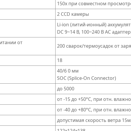
150х при совместном просмотре
2 CCD камеры
Li-ion (литий-ионный) аккумулято
DC 9~14 В, 100~240 В АС адаптер
итании от
200 сварок/термоусадок от за
18
40/6 0 мм
SOC (Splice-On Connector)
до 5000
от -15 до +50°C, при отн. влажн
от -40 до +80°С, при отн. влаж
допустимая скорость ветра 15м
122х124х138