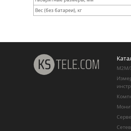
Вес (без батареи), кг
Ката
M2M/
Измер
инст
Комп
Мони
Серв
Сетев