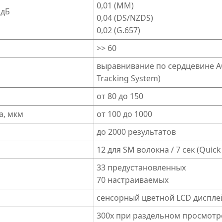
0,01 (MM)
 дБ
0,04 (DS/NZDS)
0,02 (G.657)
>> 60
выравнивание по сердцевине AOC
Tracking System)
от 80 до 150
а, мкм
от 100 до 1000
до 2000 результатов
12 для SM волокна / 7 сек (Quic
33 предустановленных
70 настраиваемых
сенсорный цветной LCD диспле
300х при раздельном просмотре