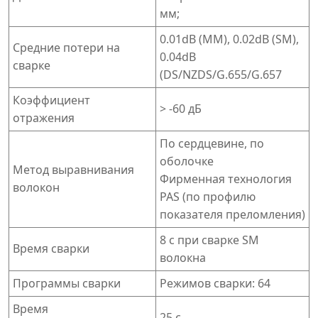
мм;
0.01dB (MM), 0.02dB (SM),
Средние потери на
0.04dB
сварке
(DS/NZDS/G.655/G.657
Коэффициент
> -60 дБ
отражения
По сердцевине, по
оболочке
Метод выравнивания
Фирменная технология
волокон
PAS (по профилю
показателя преломления)
8 с при сварке SM
Время сварки
волокна
Программы сварки
Режимов сварки: 64
Время
25 с