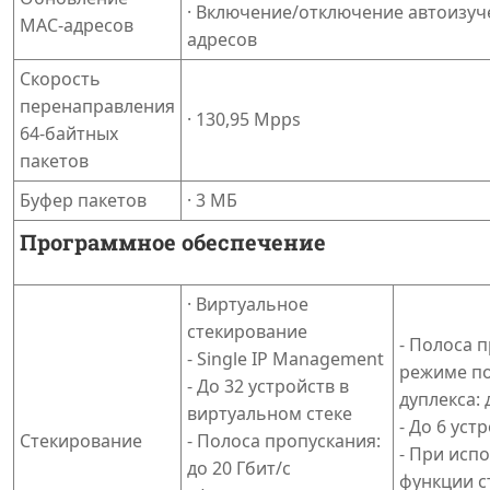
· Включение/отключение автоизуч
MAC-адресов
адресов
Скорость
перенаправления
· 130,95 Mpps
64-байтных
пакетов
Буфер пакетов
· 3 МБ
Программное обеспечение
· Виртуальное
стекирование
- Полоса 
- Single IP Management
режиме п
- До 32 устройств в
дуплекса: 
виртуальном стеке
- До 6 уст
Стекирование
- Полоса пропускания:
- При исп
до 20 Гбит/с
функции с