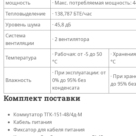
мощность
· Макс. потребляемая мощность: 4
Тепловыделение
· 138,787 БТЕ/час
Уровень шума
· 45,8 дБ
Система
· 2 вентилятора
вентиляции
· Рабочая: от -5 до 50
· Хранения:
Температура
°C
°C
· При эксплуатации: от
· При хран
Влажность
0% до 95% без
до 95% бе
конденсата
Комплект поставки
Коммутатор ТГК-151-48/4д-М
Кабель питания
Фиксатор для кабеля питания