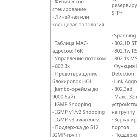
· Физическое
резервиру
стекирование
SFP+
- Линейная или
кольцевая топология
· Spanning
· Таблица MAC-
- 802.1D S
адресов: 16K
- 802.1w R
· Управление потоком
- 802.1s M
- 802.3x
· Функция
- Предотвращение
Detection
блокировок HOL
· Link Agg
· Jumbo-фреймы до
- 802.3ad
9000 байт
- Макс. 32
· IGMP Snooping
устройств
- IGMP v1/v2 Snooping
на группу
- IGMP v3 awareness
· Зеркали
- Поддержка до 512
портов
IGMP-групп
- Поддерж