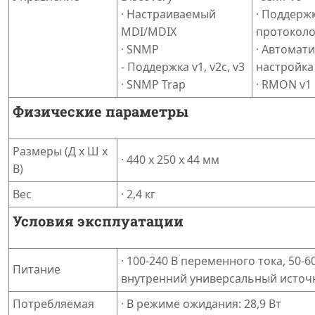
· Настраиваемый
· Поддержк
MDI/MDIX
протоколо
· SNMP
· Автомат
- Поддержка v1, v2c, v3
настройка
· SNMP Trap
· RMON v1
Физические параметры
Размеры (Д x Ш x
· 440 x 250 x 44 мм
В)
Вес
· 2,4 кг
Условия эксплуатации
· 100-240 В переменного тока, 50-60
Питание
внутренний универсальный источ
Потребляемая
· В режиме ожидания: 28,9 Вт