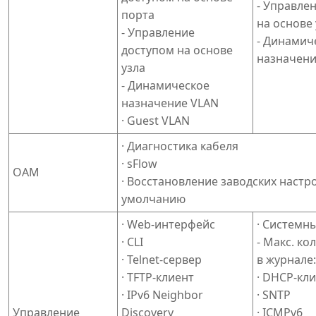
- Управле
порта
на основе 
- Управление
- Динамич
доступом на основе
назначени
узла
- Динамическое
назначение VLAN
· Guest VLAN
· Диагностика кабеля
· sFlow
OAM
· Восстановление заводских настр
умолчанию
· Web-интерфейс
· Системн
· CLI
- Макс. ко
· Telnet-сервер
в журнале:
· TFTP-клиент
· DHCP-кл
· IPv6 Neighbor
· SNTP
Управление
Discovery
· ICMPv6