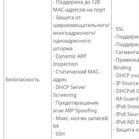
- Поддержка до 128
MAC-адресов на порт
· Защита от
широковещательного/
· SSL
многоадресного/
- Поддержк
одноадресного
- Поддержк
шторма
· Сегмент
· Dynamic ARP
· Привязка
Inspection
Binding
· Статический MAC-
- DHCP sn
Безопасность
адрес
- IP Sourc
· DHCP Server
- DHCPv6 
Screening
- RA Guard
· Предотвращение
- IPv6 Sno
атак ARP Spoofing
- IPv6 Sou
- Макс. кол-во записей:
- IPv6 ND 
64
· Защита 
· SSH