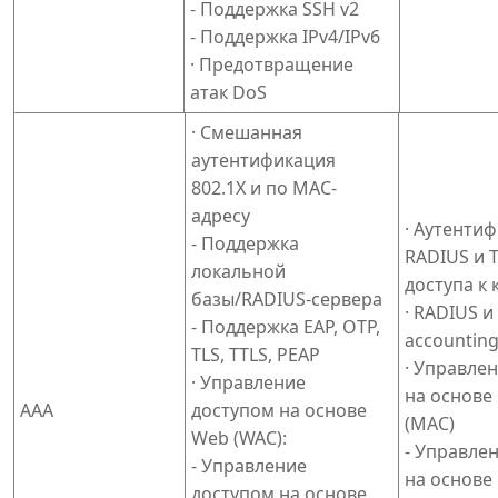
- Поддержка SSH v2
- Поддержка IPv4/IPv6
· Предотвращение
атак DoS
· Смешанная
аутентификация
802.1X и по MAC-
адресу
· Аутенти
- Поддержка
RADIUS и 
локальной
доступа к
базы/RADIUS-сервера
· RADIUS и
- Поддержка EAP, OTP,
accountin
TLS, TTLS, PEAP
· Управле
· Управление
на основе
AAA
доступом на основе
(MAC)
Web (WAC):
- Управле
- Управление
на основе
доступом на основе