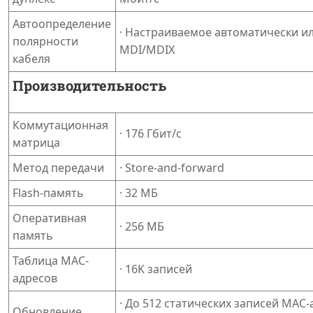
Автоопределение
· Настраиваемое автоматически и
полярности
MDI/MDIX
кабеля
Производительность
Коммутационная
· 176 Гбит/с
матрица
Метод передачи
· Store-and-forward
Flash-память
· 32 МБ
Оперативная
· 256 МБ
память
Таблица МАС-
· 16K записей
адресов
· До 512 статических записей MAC
Обновление