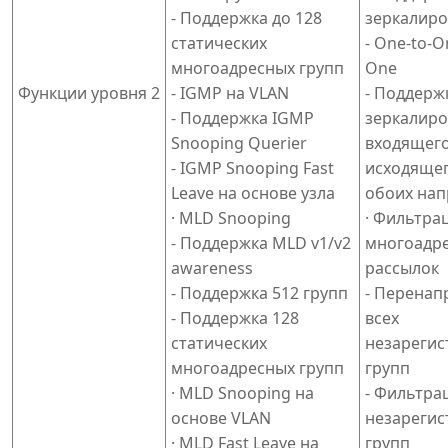
- Поддержка до 128
зеркалир
статических
- One-to-O
многоадресных групп
One
Функции уровня 2
- IGMP на VLAN
- Поддерж
- Поддержка IGMP
зеркалиро
Snooping Querier
входящего
- IGMP Snooping Fast
исходящег
Leave на основе узла
обоих нап
· MLD Snooping
· Фильтра
- Поддержка MLD v1/v2
многоадр
awareness
рассылок
- Поддержка 512 групп
- Перенап
- Поддержка 128
всех
статических
незареги
многоадресных групп
групп
· MLD Snooping на
- Фильтра
основе VLAN
незареги
· MLD Fast Leave на
групп