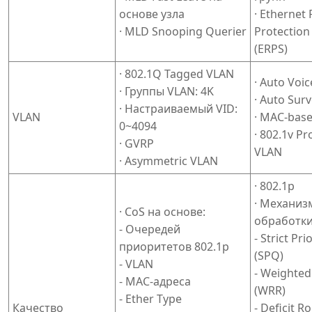
основе узла
· Ethernet 
· MLD Snooping Querier
Protection
(ERPS)
· 802.1Q Tagged VLAN
· Auto Voi
· Группы VLAN: 4K
· Auto Sur
· Настраиваемый VID:
VLAN
· MAC-bas
0~4094
· 802.1v P
· GVRP
VLAN
· Asymmetric VLAN
· 802.1p
· Механиз
· CoS на основе:
обработки
- Очередей
- Strict Pr
приоритетов 802.1p
(SPQ)
- VLAN
- Weighte
- MAC-адреса
(WRR)
- Ether Type
Качество
- Deficit 