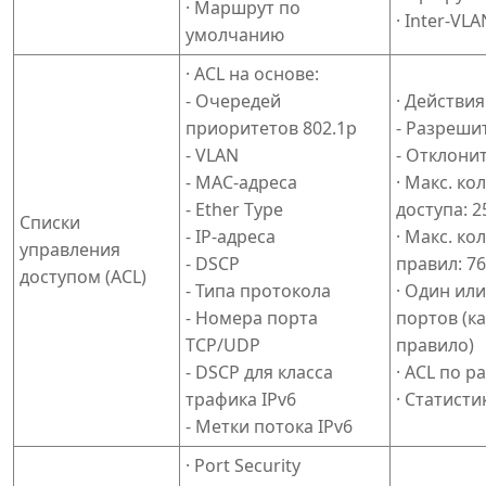
· Маршрут по
· Inter-VL
умолчанию
· ACL на основе:
- Очередей
· Действия
приоритетов 802.1p
- Разреши
- VLAN
- Отклони
- MAC-адреса
· Макс. ко
- Ether Type
доступа: 2
Списки
- IP-адреса
· Макс. ко
управления
- DSCP
правил: 7
доступом (ACL)
- Типа протокола
· Один ил
- Номера порта
портов (к
TCP/UDP
правило)
- DSCP для класса
· ACL по 
трафика IPv6
· Статисти
- Метки потока IPv6
· Port Security