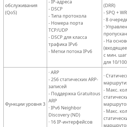
- IP-адреса
обслуживания
(DRR)
- DSCP
(QoS)
- SPQ + W
- Типа протокола
· 8 очеред
- Номера порта
· Управле
TCP/UDP
пропуска
- DSCP для класса
- На основ
трафика IPv6
(входящее
- Метки потока IPv6
с мин. шаг
для 10/100
· ARP
· Статичес
- 256 статических ARP-
маршрути
записей
- Макс. ко
- Поддержка Gratuitous
статическ
ARP
Функции уровня 3
маршрутов
· IPv6 Neighbor
- Макс. ко
Discovery (ND)
статическ
· 16 IP-интерфейсов
маршрутов