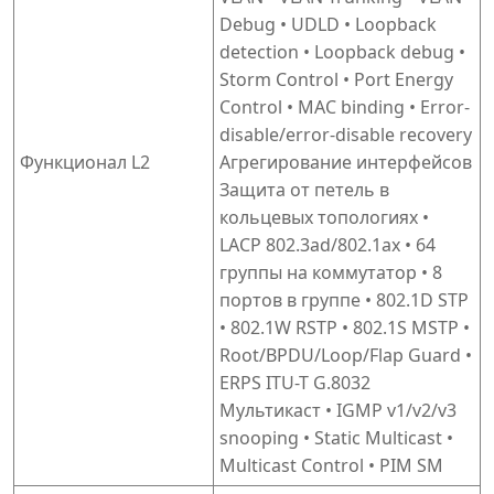
Debug • UDLD • Loopback
detection • Loopback debug •
Storm Control • Port Energy
Control • MAC binding • Error-
disable/error-disable recovery
Функционал L2
Агрегирование интерфейсов
Защита от петель в
кольцевых топологиях •
LACP 802.3ad/802.1ax • 64
группы на коммутатор • 8
портов в группе • 802.1D STP
• 802.1W RSTP • 802.1S MSTP •
Root/BPDU/Loop/Flap Guard •
ERPS ITU-T G.8032
Мультикаст • IGMP v1/v2/v3
snooping • Static Multicast •
Multicast Control • PIM SM