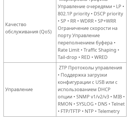
Управление очередями • LP •
802.1P priority • DSCP priority
• SP • RR • WDRR • SP+WRR
Качество
Ограничение скорости на
обслуживания (QoS)
порту Управление
переполнением буфера •
Rate Limit • Traffic Shaping •
Tail-drop • RED • WRED
ZTP Протоколы управления
• Поддержка загрузки
конфигурации с USB или с
Управление
использованием DHCP
опции • SNMP v1/v2/v3 • MIB •
RMON • SYSLOG • DNS • Telnet
• FTP/TFTP • NTP • Telemetry