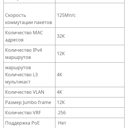
Скорость
125Мп/с
коммутации пакетов
Количество MAC
32К
адресов
Количество IPv4
12К
маршрутов
маршрутов
Количество L3
4К
мультикаст
Количество VLAN
4К
Размер Jumbo frame
12К
Количество VRF
256
Поддержка PoE
Нет