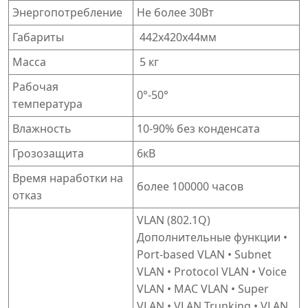
Энергопотребление
Не более 30Вт
Габариты
442х420х44мм
Масса
5 кг
Рабочая
0°-50°
температура
Влажность
10-90% без конденсата
Грозозащита
6кВ
Время наработки на
более 100000 часов
отказ
VLAN (802.1Q)
Дополнительные функции •
Port-based VLAN • Subnet
VLAN • Protocol VLAN • Voice
VLAN • MAC VLAN • Super
VLAN • VLAN Trunking • VLAN