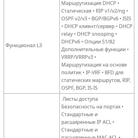
Маршрутизация DHCP •
Статическая • RIP v1/v2/ng •
OSPF v2/v3 • BGP/BGPv6 • ISIS
• DHCP клиент/сервер • DHCP
relay • DHCP snooping •
DHCPv6 • Опции 51/82
Функционал L3
Дополнительные функции •
VRRP/VRRPv3 •
Маршрутизация на основе
политик • IP-VRF • BFD для
статических маршрутов, RIP,
OSPF, BGP, IS-IS
Листы доступа
Безопасность на портах •
Стандартные и
расширенные IP ACL •
Стандартные и
расширенные MAC ACL •