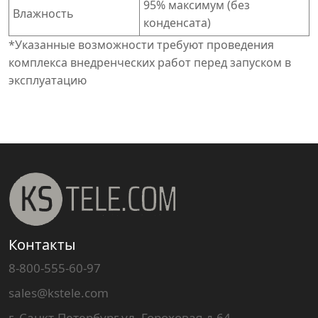
95% максимум (без
Влажность
конденсата)
*Указанные возможности требуют проведения
комплекса внедренческих работ перед запуском в
эксплуатацию
Контакты
8-800-555-60-97
sales@kstele.com
г. Санкт-Петербург ул. Гороховая д.64