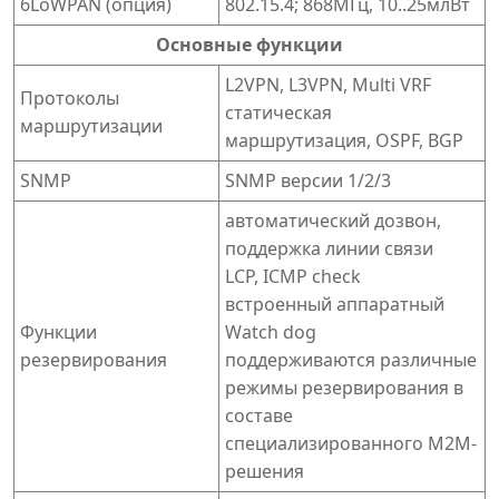
6LoWPAN (опция)
802.15.4; 868МГц, 10..25млВт
Основные функции
L2VPN, L3VPN, Multi VRF
Протоколы
статическая
маршрутизации
маршрутизация, OSPF, BGP
SNMP
SNMP версии 1/2/3
автоматический дозвон,
поддержка линии связи
LCP, ICMP check
встроенный аппаратный
Функции
Watch dog
резервирования
поддерживаются различные
режимы резервирования в
составе
специализированного M2M-
решения