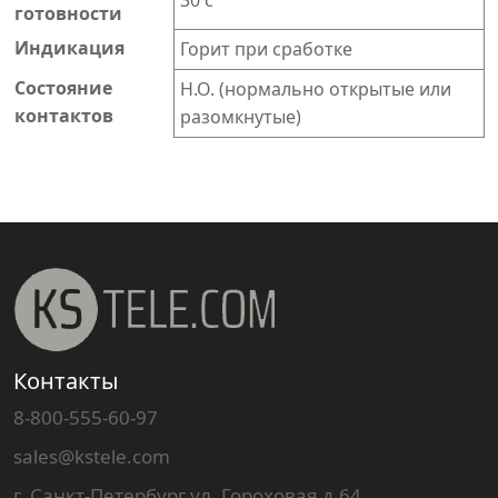
30 с
готовности
Индикация
Горит при сработке
Состояние
Н.О. (нормально открытые или
контактов
разомкнутые)
Контакты
8-800-555-60-97
sales@kstele.com
г. Санкт-Петербург ул. Гороховая д.64