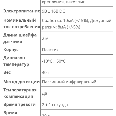
крепления, пакет зип
Электропитание
9В .. 16В DC
Номинальный
Сработка: 10мА (+/-5%), Дежурный
ток потребления
режим: 8мА (+/-5%)
Длина шлейфа
2 м.
датчика
Корпус
Пластик
Диапазон
-10°C .. 50°C
температур
Вес
40 г
Метод детекции
Пассивный инфракрасный
Температурная
Да
компенсация
Время тревоги
2 ± 1 cекунда
Время