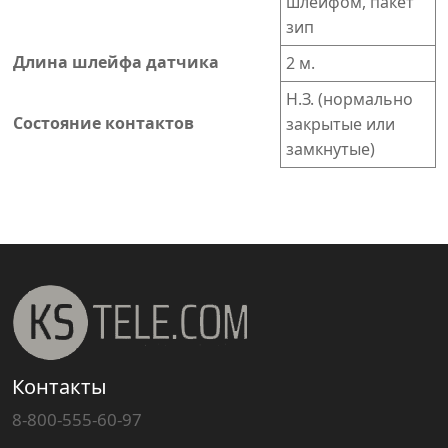
шлейфом, пакет
зип
Длина шлейфа датчика
2 м.
Н.З. (нормально
Состояние контактов
закрытые или
замкнутые)
Контакты
8-800-555-60-97