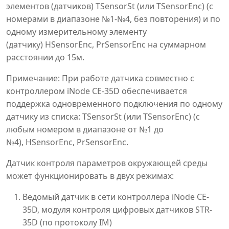
элементов (датчиков) TSensorSt (или TSensorEnc) (с
номерами в диапазоне №1-№4, без повторения) и по
одному измерительному элементу
(датчику) HSensorEnc, PrSensorEnc на суммарном
расстоянии до 15м.
Примечание: При работе датчика совместно с
контроллером iNode CE-35D обеспечивается
поддержка одновременного подключения по одному
датчику из списка: TSensorSt (или TSensorEnc) (с
любым номером в диапазоне от №1 до
№4), HSensorEnc, PrSensorEnc.
Датчик контроля параметров окружающей среды
может функционировать в двух режимах:
Ведомый датчик в сети контроллера iNode CE-
35D, модуля контроля цифровых датчиков STR-
35D (по протоколу IM)