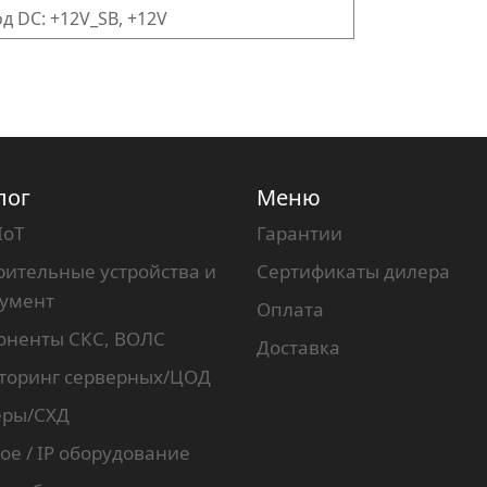
д DC: +12V_SB, +12V
лог
Меню
IoT
Гарантии
ительные устройства и
Сертификаты дилера
румент
Оплата
оненты СКС, ВОЛС
Доставка
торинг серверных/ЦОД
еры/СХД
ое / IP оборудование