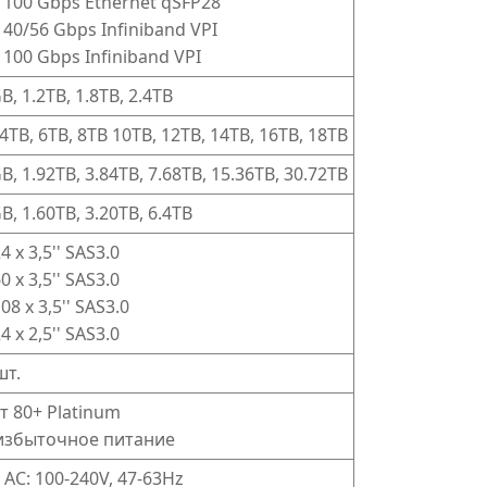
x 100 Gbps Ethernet qSFP28
x 40/56 Gbps Infiniband VPI
x 100 Gbps Infiniband VPI
B, 1.2TB, 1.8TB, 2.4TB
 4TB, 6TB, 8TB 10TB, 12TB, 14TB, 16TB, 18TB
B, 1.92TB, 3.84TB, 7.68TB, 15.36TB, 30.72TB
B, 1.60TB, 3.20TB, 6.4TB
4 x 3,5'' SAS3.0
0 x 3,5'' SAS3.0
08 x 3,5'' SAS3.0
4 x 2,5'' SAS3.0
шт.
т 80+ Platinum
избыточное питание
 AC: 100-240V, 47-63Hz