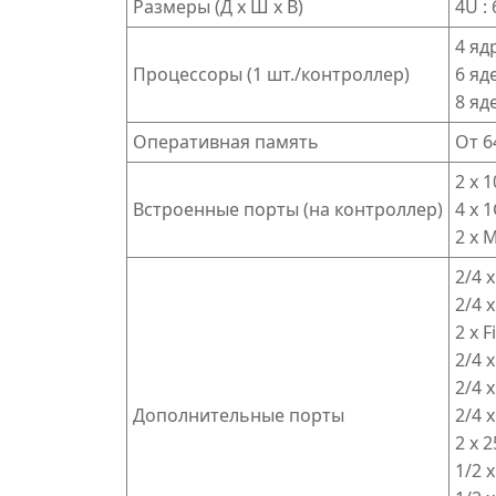
Размеры (Д х Ш х В)
4U :
4 яд
Процессоры (1 шт./контроллер)
6 яд
8 яд
Оперативная память
От 6
2 x 
Встроенные порты (на контроллер)
4 x 
2 x 
2/4 
2/4 
2 x 
2/4 
2/4 
Дополнительные порты
2/4 
2 x 
1/2 