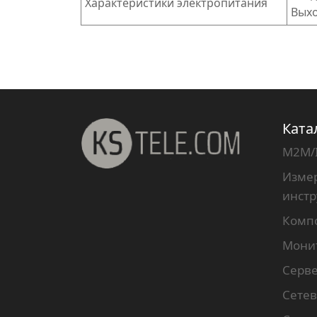
Характеристики электропитания
Выхо
Ката
M2M/
Измер
инст
Комп
Мони
Серв
Сетев