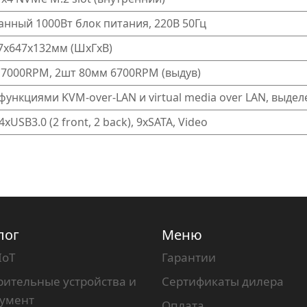
нный 1000Вт блок питания, 220В 50Гц
37х647х132мм (ШхГхВ)
7000RPM, 2шт 80мм 6700RPM (выдув)
с функциями KVM-over-LAN и virtual media over LAN, выде
4xUSB3.0 (2 front, 2 back), 9xSATA, Video
лог
Меню
IoT
Гарантии
ительные устройства и
Сертификаты дилера
румент
Оплата