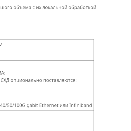
ьшого объема с их локальной обработкой
MM
BA:
х СХД опционально поставляются:
40/50/100Gigabit Ethernet или Infiniband