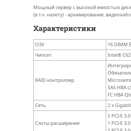
Мощный сервер с высокой емкостью диск
(в т.ч. налету) - архивирования, видеона
Характеристики
ОЗУ
16 DIMM E
Чипсет
Intel® C62
Интегриро
Обязатель
RAID контроллер
Microsemi
SAS HBA L
FC HBA Ql
Сеть
2 x Gigab
5 PCI-E 3.0
Слоты расширения
1 PCI-E 3.0
1 PCI-E 3.