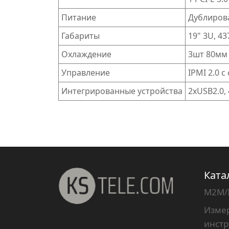
Питание
Дублирова
Габариты
19" 3U, 4
Охлаждение
3шт 80мм 
Управление
IPMI 2.0 
Интегрированные устройства
2xUSB2.0, 
Ката
M2M/
Измер
инст