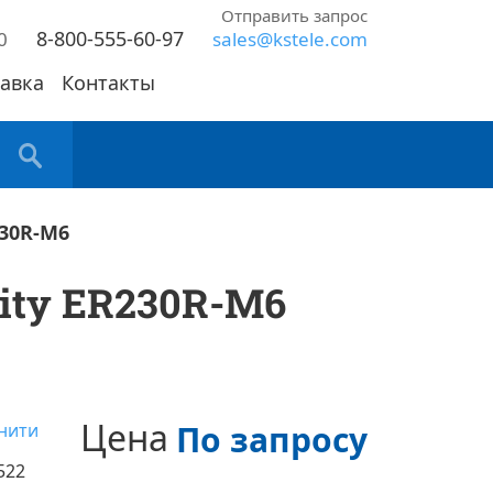
Отправить запрос
8-800-555-60-97
0
sales@kstele.com
авка
Контакты
230R-M6
nity ER230R-M6
Цена
По запросу
нити
522