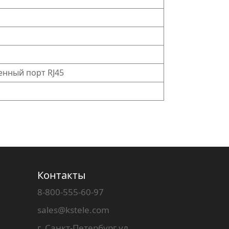
ленный порт RJ45
Контакты
8-800-555-60-97
sales@kstele.com
г. Санкт-Петербург ул.