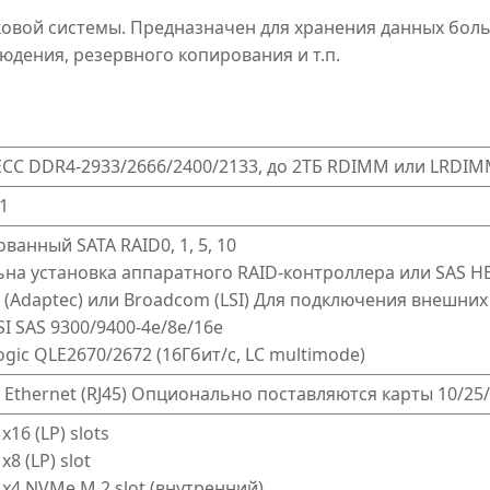
овой системы. Предназначен для хранения данных бол
блюдения, резервного копирования и т.п.
CC DDR4-2933/2666/2400/2133, до 2ТБ RDIMM или LRDI
1
ванный SATA RAID0, 1, 5, 10
на установка аппаратного RAID-контроллера или SAS H
 (Adaptec) или Broadcom (LSI) Для подключения внешни
SI SAS 9300/9400-4e/8e/16e
ogic QLE2670/2672 (16Гбит/с, LC multimode)
it Ethernet (RJ45) Опционально поставляются карты 10/25/
 x16 (LP) slots
 x8 (LP) slot
0 x4 NVMe M.2 slot (внутренний)