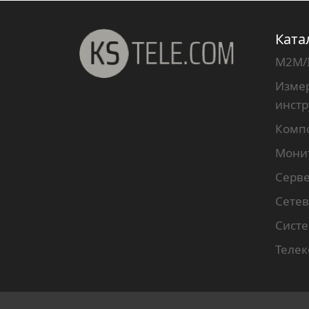
Ката
M2M/
Измер
инст
Комп
Мони
Серв
Сетев
Систе
Теле