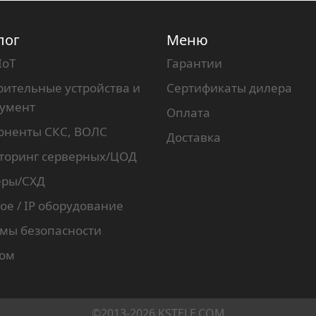
лог
Меню
IoT
Гарантии
ительные устройства и
Сертификаты дилера
румент
Оплата
оненты СКС, ВОЛС
Доставка
торинг серверных/ЦОД
еры/СХД
ое / IP оборудование
мы безопасности
ком
©2013-2026 KSTELE.COM